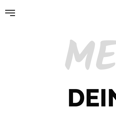
ME
DEI