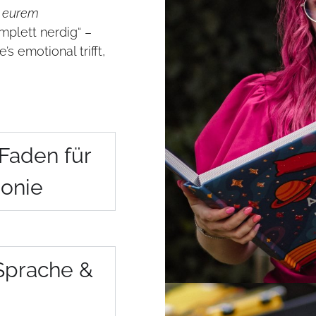
h
eurem
mplett nerdig“ –
’s emotional trifft,
Faden für
onie
Sprache &