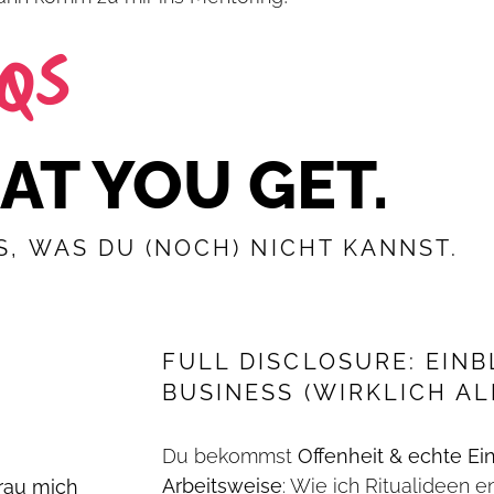
AQS
T YOU GET.
S, WAS DU (NOCH) NICHT KANNST.
FULL DISCLOSURE: EINB
BUSINESS (WIRKLICH AL
Du bekommst
Offenheit & echte Ei
Arbeitsweise
: Wie ich Ritualideen e
trau mich