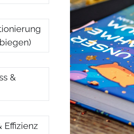
tionierung
rbiegen)
ss &
 Effizienz