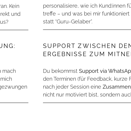
personalisiere, wie ich Kund:innen 
an. Kein
treffe – und was bei mir funktioniert
irekt und
statt “Guru-Gelaber”.
aus?
UNG:
SUPPORT ZWISCHEN DEN
ERGEBNISSE ZUM MITN
ch mach
Du bekommst
Support via WhatsAp
 mich
den Terminen (für Feedback, kurze F
m gezwungen
nach jeder Session eine
Zusammenf
nicht nur motiviert bist, sondern auc