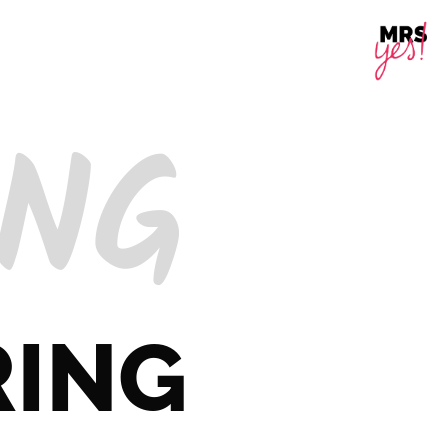
ING
RING