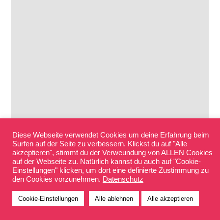
Diese Webseite verwendet Cookies um deine Erfahrung beim
Surfen auf der Seite zu verbessern. Klickst du auf "Alle
akzeptieren", stimmt du der Verweundung von ALLEN Cookies
auf der Webseite zu. Natürlich kannst du auch auf "Cookie-
Einstellungen" klicken, um dort eine definierte Zustimmung zu
den Cookies vorzunehmen.
Datenschutz
Cookie-Einstellungen
Alle ablehnen
Alle akzeptieren